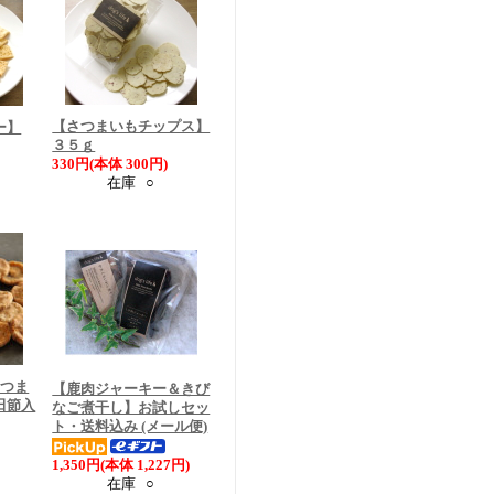
【さつまいもチップス】
ー】
３５ｇ
330円(本体 300円)
在庫 ○
さつま
【鹿肉ジャーキー＆きび
田節入
なご煮干し】お試しセッ
ト・送料込み (メール便)
1,350円(本体 1,227円)
在庫 ○