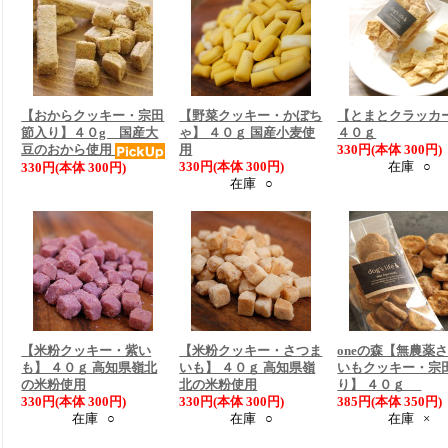
【おからクッキー・宗田
【野菜クッキー・かぼち
【とまとクラッカ
節入り】４０g 国産大
ゃ】 ４０ｇ 国産小麦使
４０ｇ
豆のおから使用
用
330円(本体 300円)
330円(本体 300円)
在庫 ○
330円(本体 300円)
在庫 ○
【米粉クッキー・紫い
【米粉クッキー・さつま
oneの森【無農薬
も】 ４０ｇ 高知県嶺北
いも】 ４０ｇ 高知県嶺
いもクッキー・宗
の米粉使用
北の米粉使用
り】 ４０ｇ
330円(本体 300円)
330円(本体 300円)
385円(本体 350円)
在庫 ○
在庫 ○
在庫 ×