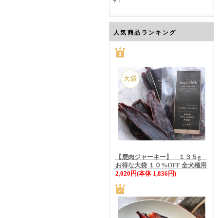
人気商品ランキング
【鹿肉ジャーキー】 １３５g
お得な大袋 １０%OFF 全犬種用
2,020円(本体 1,836円)