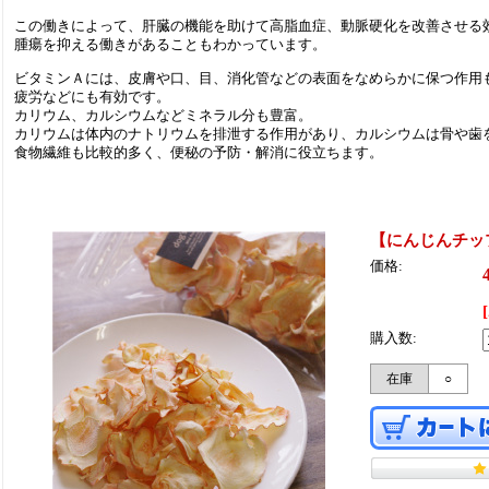
この働きによって、肝臓の機能を助けて高脂血症、動脈硬化を改善させる
腫瘍を抑える働きがあることもわかっています。
ビタミンＡには、皮膚や口、目、消化管などの表面をなめらかに保つ作用
疲労などにも有効です。
カリウム、カルシウムなどミネラル分も豊富。
カリウムは体内のナトリウムを排泄する作用があり、カルシウムは骨や歯
食物繊維も比較的多く、便秘の予防・解消に役立ちます。
【にんじんチ
価格:
購入数:
在庫
○