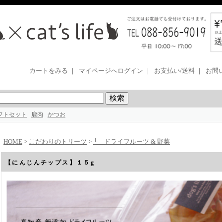
カートをみる
｜
マイページへログイン
｜
お支払い/送料
｜
お問
フトセット
鹿肉
かつお
HOME
>
こだわりのトリーツ
>
└ ドライフルーツ & 野菜
【にんじんチップス】１５g