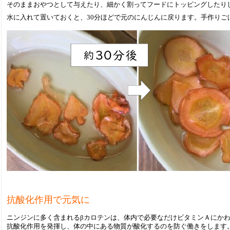
そのままおやつとして与えたり、細かく割ってフードにトッピングしたり
水に入れて置いておくと、30分ほどで元のにんじんに戻ります。手作りご
抗酸化作用で元気に
ニンジンに多く含まれるβカロテンは、体内で必要なだけビタミンＡにか
抗酸化作用を発揮し、体の中にある物質が酸化するのを防ぐ働きをします