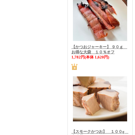
【かつおジャーキー】 ９０ｇ
お得な大袋 １０％オフ
1,782円(本体 1,620円)
【スモークかつお】 １００g