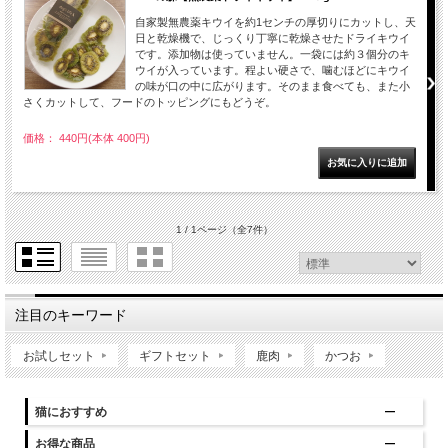
自家製無農薬キウイを約1センチの厚切りにカットし、天
日と乾燥機で、じっくり丁寧に乾燥させたドライキウイ
です。添加物は使っていません。一袋には約３個分のキ
ウイが入っています。程よい硬さで、噛むほどにキウイ
の味が口の中に広がります。そのまま食べても、また小
さくカットして、フードのトッピングにもどうぞ。
価格： 440円(本体 400円)
1 / 1ページ
（全7件）
注目のキーワード
お試しセット
ギフトセット
鹿肉
かつお
猫におすすめ
お得な商品