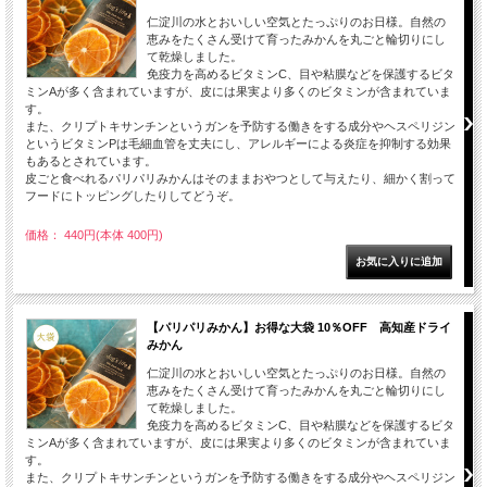
仁淀川の水とおいしい空気とたっぷりのお日様。自然の
恵みをたくさん受けて育ったみかんを丸ごと輪切りにし
て乾燥しました。
免疫力を高めるビタミンC、目や粘膜などを保護するビタ
ミンAが多く含まれていますが、皮には果実より多くのビタミンが含まれていま
す。
また、クリプトキサンチンというガンを予防する働きをする成分やヘスペリジン
というビタミンPは毛細血管を丈夫にし、アレルギーによる炎症を抑制する効果
もあるとされています。
皮ごと食べれるパリパリみかんはそのままおやつとして与えたり、細かく割って
フードにトッピングしたりしてどうぞ。
価格： 440円(本体 400円)
【パリパリみかん】お得な大袋 10％OFF 高知産ドライ
みかん
仁淀川の水とおいしい空気とたっぷりのお日様。自然の
恵みをたくさん受けて育ったみかんを丸ごと輪切りにし
て乾燥しました。
免疫力を高めるビタミンC、目や粘膜などを保護するビタ
ミンAが多く含まれていますが、皮には果実より多くのビタミンが含まれていま
す。
また、クリプトキサンチンというガンを予防する働きをする成分やヘスペリジン