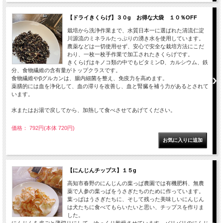
【ドライきくらげ】３０g お得な大袋 １０％OFF
栽培から洗浄作業まで、水質日本一に選ばれた清流仁淀
川源流のミネラルたっぷりの湧き水を使用しています。
農薬などは一切使用せず、安心で安全な栽培方法にこだ
わり、一枚一枚手作業で加工されたきくらげです。
きくらげはキノコ類の中でもビタミンD、カルシウム、鉄
分、食物繊維の含有量がトップクラスです。
食物繊維やβグルカンは、腸内細菌を整え、免疫力を高めます。
薬膳的には血を浄化して、血の滞りを改善し、血と腎臓を補う力があるとされて
います。
水またはお湯で戻してから、加熱して食べさせてあげてください。
価格： 792円(本体 720円)
【にんじんチップス】１５g
高知市春野のにんじんの葉っぱ農園では有機肥料、無農
薬で人参の葉っぱをうさぎたちのために作っています。
葉っぱはうさぎたちに、そして残った美味しいにんじん
は犬たちに食べてもらいたいと思い、チップスを作りま
した。