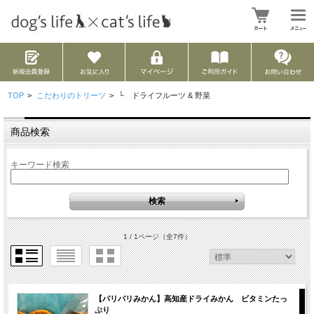
TOP
>
こだわりのトリーツ
>
└ ドライフルーツ & 野菜
商品検索
キーワード検索
1 / 1ページ
（全7件）
【パリパリみかん】高知産ドライみかん ビタミンたっ
ぷり