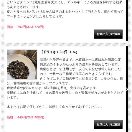
というビタミンPは毛細血管を丈夫にし、アレルギーによる炎症を抑制する効果
もあるとされています。
皮ごと食べれるパリパリみかんはそのままおやつとして与えたり、細かく割って
フードにトッピングしたりしてどうぞ。
価格： 792円(本体 720円)
【ドライきくらげ】１５g
栽培から洗浄作業まで、水質日本一に選ばれた清流仁淀
川源流のミネラルたっぷりの湧き水を使用しています。
農薬などは一切使用せず、安心で安全な栽培方法にこだ
わり、一枚一枚手作業で加工されたきくらげです。
きくらげはキノコ類の中でもビタミンD、カルシウム、鉄
分、食物繊維の含有量がトップクラスです。
食物繊維やβグルカンは、腸内細菌を整え、免疫力を高めます。
薬膳的には血を浄化して、血の滞りを改善し、血と腎臓を補う力があるとされて
います。
水またはお湯で戻してから、加熱して食べさせてあげてください。
価格： 440円(本体 400円)