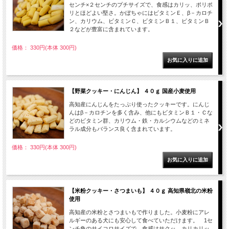
センチ×２センチのプチサイズで、食感はカリッ、ポリポ
リとほどよい堅さ。かぼちゃにはビタミンＥ、β－カロチ
ン、カリウム、ビタミンＣ、ビタミンＢ１、ビタミンＢ
２などが豊富に含まれています。
価格： 330円(本体 300円)
【野菜クッキー・にんじん】 ４０ｇ 国産小麦使用
高知産にんじんをたっぷり使ったクッキーです。にんじ
んはβ－カロチンを多く含み、他にもビタミンＢ１・Ｃな
どのビタミン群、カリウム・鉄・カルシウムなどのミネ
ラル成分もバランス良く含まれています。
価格： 330円(本体 300円)
【米粉クッキー・さつまいも】 ４０ｇ 高知県嶺北の米粉
使用
高知産の米粉とさつまいもで作りました。小麦粉にアレ
ルギーのある犬にも安心して食べていただけます。 1セ
ンチ角のサイコロサイズで、食感はサクッ、カリカリッ