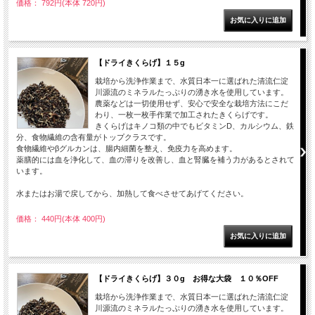
価格： 792円(本体 720円)
【ドライきくらげ】１５g
栽培から洗浄作業まで、水質日本一に選ばれた清流仁淀
川源流のミネラルたっぷりの湧き水を使用しています。
農薬などは一切使用せず、安心で安全な栽培方法にこだ
わり、一枚一枚手作業で加工されたきくらげです。
きくらげはキノコ類の中でもビタミンD、カルシウム、鉄
分、食物繊維の含有量がトップクラスです。
食物繊維やβグルカンは、腸内細菌を整え、免疫力を高めます。
薬膳的には血を浄化して、血の滞りを改善し、血と腎臓を補う力があるとされて
います。
水またはお湯で戻してから、加熱して食べさせてあげてください。
価格： 440円(本体 400円)
【ドライきくらげ】３０g お得な大袋 １０％OFF
栽培から洗浄作業まで、水質日本一に選ばれた清流仁淀
川源流のミネラルたっぷりの湧き水を使用しています。