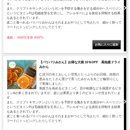
す。
また、クリプトキサンチンというガンを予防する働きをする成分やヘスペリジン
というビタミンPは毛細血管を丈夫にし、アレルギーによる炎症を抑制する効果
もあるとされています。
皮ごと食べれるパリパリみかんはそのままおやつとして与えたり、細かく割って
フードにトッピングしたりしてどうぞ。
価格： 440円(本体 400円)
【パリパリみかん】お得な大袋 10％OFF 高知産ドライ
みかん
仁淀川の水とおいしい空気とたっぷりのお日様。自然の
恵みをたくさん受けて育ったみかんを丸ごと輪切りにし
て乾燥しました。
免疫力を高めるビタミンC、目や粘膜などを保護するビタ
ミンAが多く含まれていますが、皮には果実より多くのビタミンが含まれていま
す。
また、クリプトキサンチンというガンを予防する働きをする成分やヘスペリジン
というビタミンPは毛細血管を丈夫にし、アレルギーによる炎症を抑制する効果
もあるとされています。
皮ごと食べれるパリパリみかんはそのままおやつとして与えたり、細かく割って
フードにトッピングしたりしてどうぞ。