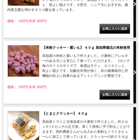
と、程よい固さです。小型犬、シニア犬におすすめ。腸
内善玉菌を増やすオリゴ糖を使っています。
価格： 330円(本体 300円)
【米粉クッキー・紫いも】 ４０ｇ 高知県嶺北の米粉使用
高知産の米粉と紫いもで作りました。小麦粉にアレルギ
ーのある犬にも安心して食べていただけます。 1センチ
角のサイコロサイズで、食感はサクッ、カリカリッと、
程よい固さです。抗酸化作用が強く、目の健康維持と肝
機能の向上に効果のあるアントシアニンが豊富です。
価格： 330円(本体 300円)
【とまとクラッカー】 ４０ｇ
高知産トマトと北海道産の小麦粉で作りました。約２セ
ンチ×２センチの正方形。薄くて簡単に手で割ることがで
きます。契約農家さんから仕入れた新鮮なトマトをピュ
ーレに加工して使っています。クラッカーの約２５％は