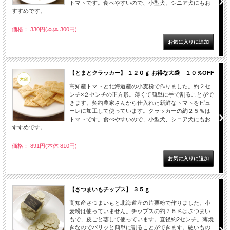
トマトです。食べやすいので、小型犬、シニア犬にもお
すすめです。
価格： 330円(本体 300円)
【とまとクラッカー】 １２０ｇ お得な大袋 １０％OFF
高知産トマトと北海道産の小麦粉で作りました。約２セ
ンチ×２センチの正方形。薄くて簡単に手で割ることがで
きます。契約農家さんから仕入れた新鮮なトマトをピュ
ーレに加工して使っています。クラッカーの約２５％は
トマトです。食べやすいので、小型犬、シニア犬にもお
すすめです。
価格： 891円(本体 810円)
【さつまいもチップス】 ３５ｇ
高知産さつまいもと北海道産の片栗粉で作りました。小
麦粉は使っていません。チップスの約７５％はさつまい
もで、皮ごと蒸して使っています。直径約2センチ。薄焼
きなのでパリッと簡単に割ることができます。硬いもの