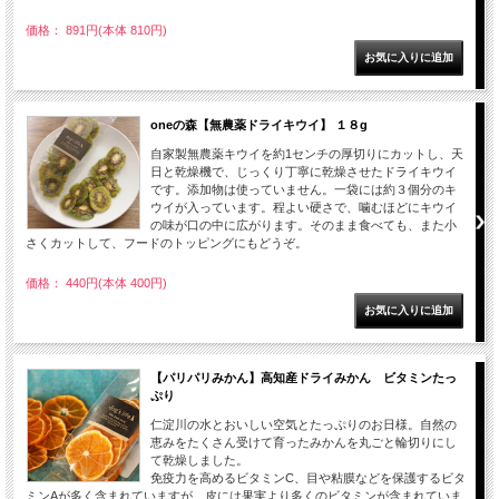
価格： 891円(本体 810円)
oneの森【無農薬ドライキウイ】 １８g
自家製無農薬キウイを約1センチの厚切りにカットし、天
日と乾燥機で、じっくり丁寧に乾燥させたドライキウイ
です。添加物は使っていません。一袋には約３個分のキ
ウイが入っています。程よい硬さで、噛むほどにキウイ
の味が口の中に広がります。そのまま食べても、また小
さくカットして、フードのトッピングにもどうぞ。
価格： 440円(本体 400円)
【パリパリみかん】高知産ドライみかん ビタミンたっ
ぷり
仁淀川の水とおいしい空気とたっぷりのお日様。自然の
恵みをたくさん受けて育ったみかんを丸ごと輪切りにし
て乾燥しました。
免疫力を高めるビタミンC、目や粘膜などを保護するビタ
ミンAが多く含まれていますが、皮には果実より多くのビタミンが含まれていま