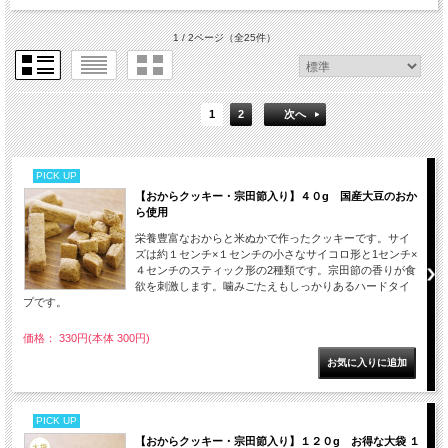
1 / 2ページ
（全25件）
1
2
次へ
PICK UP
【おからクッキー・宗田節入り】４０g 国産大豆のおか
ら使用
栄養豊富なおからと米ぬかで作ったクッキーです。サイ
ズは約１センチ×１センチの小さなサイコロ形と1センチ×
４センチのスティック形の2種類です。宗田節の香りが食
欲を刺激します。噛みごたえもしっかりあるハードタイ
プです。
価格： 330円(本体 300円)
PICK UP
【おからクッキー・宗田節入り】１２０g お得な大袋 １