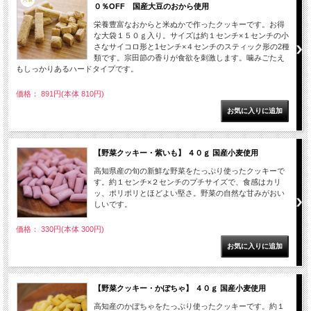
０％OFF 国産大豆のおから使用
栄養豊富なおからと米ぬかで作ったクッキーです。お得
な大袋１５０ｇ入り。サイズは約１センチ×１センチの小
さなサイコロ形と1センチ×４センチのスティック形の2種
類です。宗田節の香りが食欲を刺激します。噛みごたえ
もしっかりあるハードタイプです。
価格： 891円(本体 810円)
【野菜クッキー・紫いも】 ４０ｇ 国産小麦使用
高知県産の旬の新鮮な野菜をたっぷり使ったクッキーで
す。約１センチ×２センチのプチサイズで、食感はカリ
ッ、ポリポリとほどよい堅さ。野菜の自然な甘みがおい
しいです。
価格： 330円(本体 300円)
【野菜クッキー・かぼちゃ】 ４０ｇ 国産小麦使用
高知産のかぼちゃをたっぷり使ったクッキーです。約１