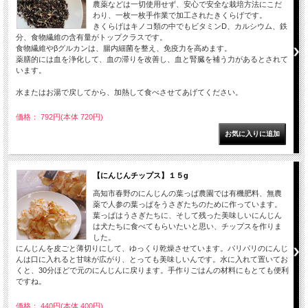
農薬などは一切使用せず、安心で安全な栽培方法にこだ
わり、一枚一枚手作業で加工されたきくらげです。
きくらげはキノコ類の中でもビタミンD、カルシウム、鉄
分、食物繊維の含有量がトップクラスです。
食物繊維やβグルカンは、腸内細菌を整え、免疫力を高めます。
薬膳的には血を浄化して、血の滞りを改善し、血と腎臓を補う力があるとされて
います。
水またはお湯で戻してから、加熱して食べさせてあげてください。
価格： 792円(本体 720円)
【にんじんチップス】１５g
高知市春野のにんじんの葉っぱ農園では有機肥料、無農
薬で人参の葉っぱをうさぎたちのために作っています。
葉っぱはうさぎたちに、そして残った美味しいにんじん
は犬たちに食べてもらいたいと思い、チップスを作りま
した。
にんじんを皮ごと薄切りにして、ゆっくり乾燥させています。パリパリのにんじ
んは口に入れると甘味が広がり、とっても美味しいんです。水に入れて置いてお
くと、30分ほどで元のにんじんに戻ります。手作りごはんの材料にもとても便利
ですね。
価格： 440円(本体 400円)