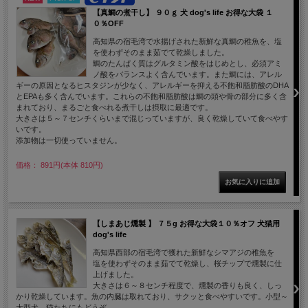
【真鯛の煮干し】 ９０ｇ 犬 dog's life お得な大袋 １
０％OFF
高知県の宿毛湾で水揚げされた新鮮な真鯛の稚魚を、塩
を使わずそのまま茹でて乾燥しました。
鯛のたんぱく質はグルタミン酸をはじめとし、必須アミ
ノ酸をバランスよく含んでいます。また鯛には、アレル
ギーの原因となるヒスタジンが少なく、アレルギーを抑える不飽和脂肪酸のDHA
とEPAも多く含んでいます。これらの不飽和脂肪酸は鯛の頭や骨の部分に多く含
まれており、まるごと食べれる煮干しは摂取に最適です。
大きさは５～７センチくらいまで混じっていますが、良く乾燥していて食べやす
いです。
添加物は一切使っていません。
価格： 891円(本体 810円)
【しまあじ燻製 】 ７５g お得な大袋１０％オフ 犬猫用
dog's life
高知県西部の宿毛湾で獲れた新鮮なシマアジの稚魚を
塩を使わずそのまま茹でて乾燥し、桜チップで燻製に仕
上げました。
大きさは６～８センチ程度で、燻製の香りも良く、しっ
かり乾燥しています。魚の内臓は取れており、サクッと食べやすいです。小型～
大型犬、猫たちにもどうぞ。