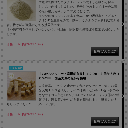
宿毛湾で獲れたカタクチイワシの煮干しを細かく粉砕
し、ふりかけにしました。煮干しそのままでは十分に噛
めない猫たちや、シニア犬にどうぞ。
イワシはカルシウムを多く含み、かつ吸収率を上げるビ
タミンDも豊富なので、効率よくカルシウムを摂取できま
す。骨や歯の強化にとても効果的です。
塩や保存料を使用していないので、開封前、開封後も保管は冷蔵庫でお願いいた
します。
価格： 891円(本体 810円)
PICK UP
【おからクッキー・宗田節入り】１２０g お得な大袋 １
０％OFF 国産大豆のおから使用
栄養豊富なおからと米ぬかで作ったクッキーです。お得
な大袋１５０ｇ入り。サイズは約１センチ×１センチの小
さなサイコロ形と1センチ×４センチのスティック形の2種
類です。宗田節の香りが食欲を刺激します。噛みごたえ
もしっかりあるハードタイプです。
価格： 891円(本体 810円)