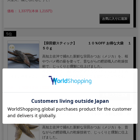
価格： 1,337円(本体 1,215円)
5位
【宗田節スティック】 １０％OFF お得な大袋 １
５０ｇ
高知土佐沖で捕れた新鮮な宗田かつお（メジカ）を、桜
やウバメ樫の薪を使って、昔ながらの鰹節職人の乾燥技
術で、じっくりと燻製に仕上げました。
程よい堅さで、噛むのが大好きなワンちゃんにおすすめ
します。香りがよく、栄養豊富で高品質の宗田節はとても贅沢なおやつです。
価格： 1,782円(本体 1,620円)
【宗田節スティック・大】 １０％OFF お得な大袋 約
２１０ｇ
高知土佐沖で捕れた新鮮な宗田かつお（メジカ）を、昔
ながらの鰹節職人の乾燥技術で、じっくりと燻製に仕上
げました。