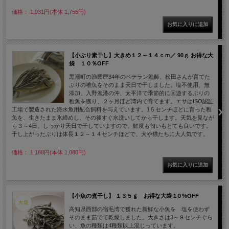
価格： 1,931円(本体 1,755円)
【小ぶり素干し】大きめ１２～１４ｃｍ／ 90ｇ お得な大
袋 １０％OFF
黒潮町の漁業歴34年のベテラン漁師、松田さんが育てた
ぶりの稚魚をそのまま天日で干しました。塩不使用、無
添加。入野漁港の沖、太平洋で季節的に回遊するぶりの
稚魚を獲り、２ヶ月ほど湾内で育てます。エサはISO認証
工場で製造された海水魚用配合飼料を与えています。1５センチほどに育った稚
魚を、生きたまま氷締めし、その後すぐ水洗いしてから干します。天気を見なが
ら３～4日、しっかり天日で干していますので、鮮度も匂いもとても良いです。
干し上がったぶりは体長１２～１４センチほどで、犬や猫たちに大人気です。
価格： 1,188円(本体 1,080円)
【小魚の煮干し】 １３５ｇ お得な大袋 1０%OFF
高知県西部の宿毛湾で獲れた新鮮な小魚を 塩を使わず
そのまま茹でて乾燥しました。大きさは3～８センチぐら
い、魚の種類は4種類以上混じっています。