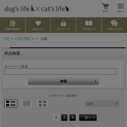
TOP
>
お得な商品
>
└ 大袋
商品検索
キーワード検索
1 / 3ページ
（全43件）
1
2
3
次へ