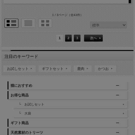
1 / 3ページ
（全43件）
1
2
3
次へ
注目のキーワード
お試しセット
ギフトセット
鹿肉
かつお
猫におすすめ
お得な商品
└ お試しセット
└ 大袋
ギフト商品
天然素材のトリーツ