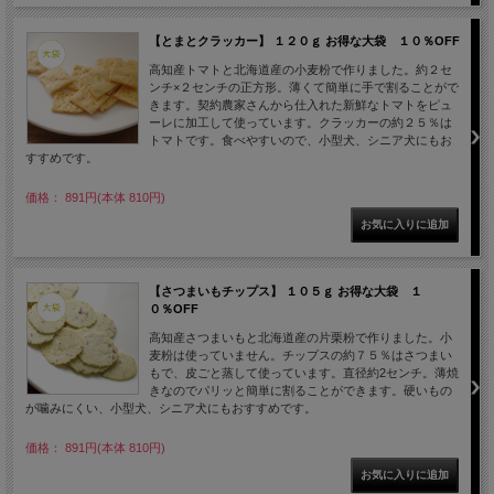
【とまとクラッカー】 １２０ｇ お得な大袋 １０％OFF
高知産トマトと北海道産の小麦粉で作りました。約２セ
ンチ×２センチの正方形。薄くて簡単に手で割ることがで
きます。契約農家さんから仕入れた新鮮なトマトをピュ
ーレに加工して使っています。クラッカーの約２５％は
トマトです。食べやすいので、小型犬、シニア犬にもお
すすめです。
価格： 891円(本体 810円)
【さつまいもチップス】 １０５ｇ お得な大袋 １
０％OFF
高知産さつまいもと北海道産の片栗粉で作りました。小
麦粉は使っていません。チップスの約７５％はさつまい
もで、皮ごと蒸して使っています。直径約2センチ。薄焼
きなのでパリッと簡単に割ることができます。硬いもの
が噛みにくい、小型犬、シニア犬にもおすすめです。
価格： 891円(本体 810円)