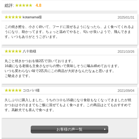
総評:
4.8
kotamama様
2025/01/31
この焼き鰹を、小さく砕いて、フードに混ぜるようになったら、よく食べてくれるよ
うになり、助かってます。ちょっと温めてやると、匂いが良いようで、飛んできま
● かつおのタンパク質は100g中25.8gとかなり多く、脂質は少ないため健康
す。いつもありがとうございます。
的で、低カロリーな食材です。
● かつおは、血液をサラサラにしてくれるＥＰＡ（エイコサペンタエン
八十助様
2021/10/26
酸）や、脳の働きを活性化するＤＨＡ（ドコサヘキサエン酸）を多く含んで
丸ごと焼きかつおを猫2匹で頂いております。
いることでも有名。 またコレステロールを減らし、肝機能を高めるタウリ
16歳になる老猫も主食さながらの勢いで美味しそうに噛み締めております。
ンが豊富に含まれています。
いつも変わらない味で2匹共にこの商品が大好きなんだなぁと思います。
ご馳走さまです。
● かつおは、ビタミンB群・Dも豊富で、とくに血合い肉に含まれるビタミ
ンB12は魚肉の中ではトップ。ミネラル成分もカルシウム、カリウム、亜鉛
などがバランスよく含まれているヘルシーなお魚です。
コロパパ様
2021/09/04
久しぶりに購入しました。うちのコロも15歳になり食欲もなくなってきましたが焼
かつおはそのままでもご飯に混ぜてもよく食べます。この商品はとてもおすすめで
魚に多く含まれる不飽和脂肪酸はアレルギーを抑える働きをします。
す。高齢犬でも喜んで食べます。
消化の良い良質のタンパク質やカルシウムも豊富です。
毎日のごはんにもっと魚を取り入れてみませんか？
お客様の声一覧