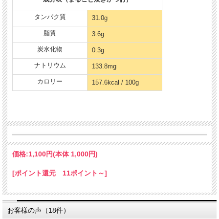
そのままでも、また手づくり食にプラスしたり、フードのトッピングにもど
うぞ。
タンパク質
31.0g
真空パックで常温保存ができるので、お出かけ用の携帯や防災の備蓄品にも
便利です。
脂質
3.6g
炭水化物
0.3g
ナトリウム
133.8mg
低カロリーのヘルシー食材 "かつお"
カロリー
157.6kcal / 100g
価格:
1,100円
(本体 1,000円)
[ポイント還元 11ポイント～]
お客様の声（18件）