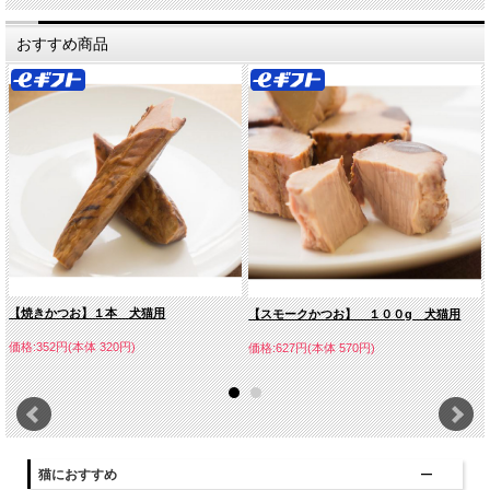
加工は、かつおをさばくところからスタート。
熟練のお母さんたちがあっという間に節にしたかつおを、そのままじっくり
おすすめ商品
まるごと焼き上げました。
焼き上がり、包装に至るまですべての加工を人の目で確認し、人の手で行っ
ています。
【焼きかつお】１本 犬猫用
【スモークかつお】 １００g 犬猫用
価格:352円(本体 320円)
価格:627円(本体 570円)
猫におすすめ