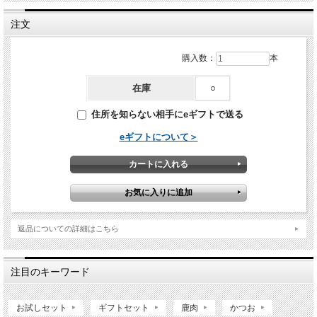
【調理例】
注文
購入数：
本
在庫
○
住所を知らない相手にeギフトで送る
eギフトについて＞
返品についての詳細はこちら
伝統の加工技術で焼き上げました
注目のキーワード
高知は土佐市・宇佐町で古くから伝承された鰹節の加工技術で作られていま
す。
お試しセット
ギフトセット
鹿肉
かつお