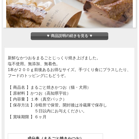
▼ 商品説明の続きを見る ▼
新鮮なかつおをまるごとじっくり焼き上げました。
塩不使用。無添加、無着色。
1本が２００ｇ前後あるお得なサイズ。手づくり食にプラスしたり、
フードのトッピングにもどうぞ。
【 商品名 】まるごと焼きかつお（猫・犬用）
【 原材料 】かつお（高知県宇佐）
新鮮なかつおをまるごと、そのままじっくりと焼き上げました。
【 内容量 】１本（真空パック）
塩不使用。無添加、無着色。
【 保存方法 】冷暗所で保管。開封後は冷蔵庫で保存し
何も足していないかつおの旨みと栄養がそのままギュッと詰まっています。
５日以内にお与えください。
【 賞味期限 】６ヶ月
1本が２００ｇ前後ありますのでたっぷり使えます。
使いやすい分量にカットし、ラップなどで包んで冷凍保存も可能。
やわらかいので手で簡単にほぐせ、成長期からシニア期まで食べれます。
成分表（まるごと焼きかつお）