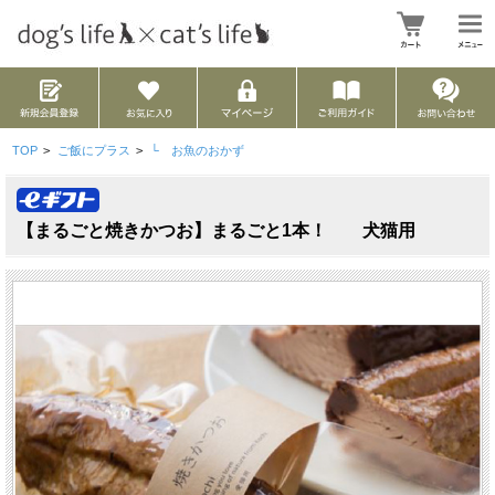
TOP
>
ご飯にプラス
>
└ お魚のおかず
【まるごと焼きかつお】まるごと1本！ 犬猫用