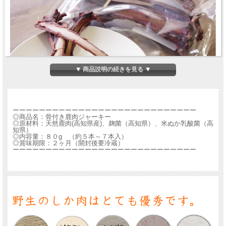
▼ 商品説明の続きを見る ▼
ーーーーーーーーーーーーーーーーーーーーーーーーーーーー
◎商品名：骨付き鹿肉ジャーキー
◎原材料：天然鹿肉(高知県産)、麹菌（高知県）、米ぬか乳酸菌（高
知県）
◎内容量：８０g （約５本～７本入）
◎賞味期限：２ヶ月（開封後要冷蔵）
ーーーーーーーーーーーーーーーーーーーーーーーーーーーー
【高知県物部村】 骨付き鹿肉ジャーキー
高知県産天然鹿肉 のあばら骨です。
一頭から少ししか取れない、貴重な部位です。
添加物は一切使っておらず、麹菌と乳酸菌を使用し、時間をかけて丁寧に低温乾燥
させました。
骨にはカルシウムをはじめビタミン、ミネラル、酵素が豊富です。
また、噛むことでストレス解消、歯磨き効果もあります。
1袋に ５本～７本 入っています。塩不使用。