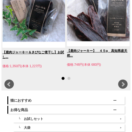
【鹿肉ジャーキー】 ４５g 高知県産天
【鹿肉ジャーキー＆きびなご煮干し】お試
然...
し...
価格:748円(本体 680円)
価格:1,350円(本体 1,227円)
猫におすすめ
お得な商品
└ お試しセット
└ 大袋