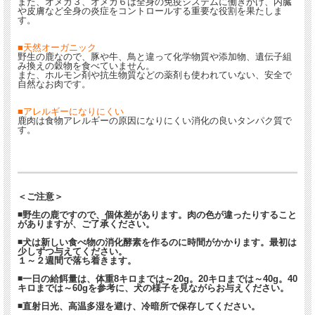
また、オメガ３、オメガ６は全身の免疫システムに働きかけ、内臓
や皮膚など全身の炎症をコントロールする重要な役割を果たしま
す。
■天然オーガニック
野生の鹿なので、豚や牛、鳥と違って化学物質や添加物、遺伝子組
み換えの穀物を食べていません。
また、ホルモン剤や抗生物質などの薬剤も使われていない、安全で
自然なお肉です。
■アレルギーになりにくい
鹿肉は食物アレルギーの原因になりにくい消化の良いタンパク質で
す。
＜ご注意＞
◾野生の鹿ですので、個体差があります。肉の色が違ったりすること
がありますが、ご了承ください。
◾犬は新しい食べ物の消化酵素を作るのに時間がかかります。最初は
少しずつ与えてください。
１～２週間で落ち着きます。
◾一日の給餌量は、体重8キロまでは～20g。20キロまでは～40g。40
キロまでは～60gを参考に、犬の様子を見ながらお与えください。
◾直射日光、高温多湿を避け、冷暗所で保存してください。