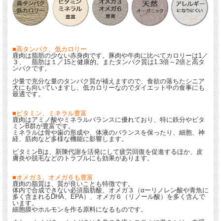
中型犬～大型犬の噛むのが大好きな犬たちにどうぞ☆
■高タンパク、低カロリー
鹿肉は脂肪の少ない赤身肉です。豚肉や牛肉に比べてカロリーは1／
３、 脂肪は１／15と健康的。またタンパク質は1.3倍～2倍と高タ
ンパクです。
少量で充分な量のタンパク質が補えますので、食欲の落ちたシニア
犬にも向いていますし、低カロリーなのでダイエット中の食事にも
最適です。
■ビタミン、ミネラル豊富
鹿肉はアミノ酸やミネラルバランスに優れており、特に鉄分やビタ
ミンB群が豊富です。
ミネラルは骨や歯の形成や、体液のバランスを保ったり、細胞、神
経、筋肉など多様な機能に影響します。
ビタミンBは、新陳代謝を活発にして疲労回復を促進するほか、皮
膚炎や脱毛などのトラブルにも効果があります。
■オメガ３、オメガ６も豊富
鹿肉の脂質は、質が良いことも特徴です。
体内で合成できない必須脂肪酸、オメガ３（αーリノレン酸や青魚に
多く含まれるDHA、EPA）、オメガ６（リノール酸）を多く含んで
います。
細胞膜やホルモンを作る原料になるものです。