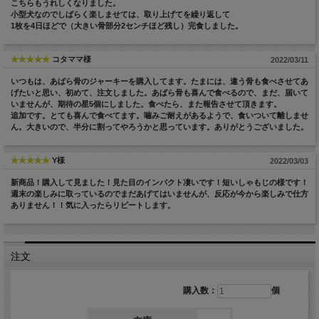
こちらもうれしくなりました。
小型犬なのでしばらく楽しませては、取り上げてを繰り返して
1枚を4日ほどで（大きい骨部分2センチほど残し）完食しました。
コタママ様
2022/03/11
いつもは、あばら骨のジャーキーを購入してます。たまには、違う骨も食べさせてあ
げたいと思い、初めて、注文しました。あばら骨も喜んで食べるので、まだ、届いて
いませんが、期待の星5個にしました。食べたら、また報告させて頂きます。
追加です。とても喜んで食べてます。噛みご耐えがあるようで、食いついて離しませ
ん。大きいので、半分に割ってやろうかと思っています。ありがとうございました。
Y様
2022/03/03
新商品！購入して見ました！見た目のインパクト凄いです！短いしゃもじの様です！
週末の楽しみに取っているのでまだあげてはいませんが、反応が今から楽しみで仕方
ありません！！気に入ったらリピートします。
注文
購入数：
個