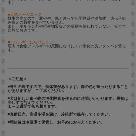
す。
■天然オーガニック
野生の鹿なので、豚や牛、鳥と違って化学物質や添加物、遺伝子組
み換えの穀物を食べていません。
また、ホルモン剤や抗生物質などの薬剤も使われていない、安全で
自然なお肉です。
■アレルギーになりにくい
鹿肉は食物アレルギーの原因になりにくい消化の良いタンパク質で
す。
＜ご注意＞
◾野生の鹿ですので、個体差があります。肉の色が違ったりすること
がありますが、ご了承ください。
◾犬は新しい食べ物の消化酵素を作るのに時間がかかります。最初は
少しずつ与えてください。
１～２週間で落ち着きます。
◾直射日光、高温多湿を避け、冷暗所で保存してください。
◾開封後は冷蔵庫で保管し、お早めにお与えください。