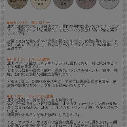
■高タンパク、低カロリー
鹿肉は脂肪の少ない赤身肉です。豚肉や牛肉に比べてカロリーは1／
３、 脂肪は１／15と健康的。またタンパク質は1.3倍～2倍と高タ
ンパクです。
少量で充分な量のタンパク質が補えますので、食欲の落ちたシニア
犬にも向いていますし、低カロリーなのでダイエット中の食事にも
最適です。
■ビタミン、ミネラル豊富
鹿肉はアミノ酸やミネラルバランスに優れており、特に鉄分やビタ
ミンB群が豊富です。
ミネラルは骨や歯の形成や、体液のバランスを保ったり、細胞、神
経、筋肉など多様な機能に影響します。
ビタミンBは、新陳代謝を活発にして疲労回復を促進するほか、皮
膚炎や脱毛などのトラブルにも効果があります。
■オメガ３、オメガ６も豊富
鹿肉の脂質は、質が良いことも特徴です。
体内で合成できない必須脂肪酸、オメガ３（αーリノレン酸や青魚に
多く含まれるDHA、EPA）、オメガ６（リノール酸）を多く含んで
います。
細胞膜やホルモンを作る原料になるものです。
また、オメガ３、オメガ６は全身の免疫システムに働きかけ、内臓
や皮膚など全身の炎症をコントロールする重要な役割を果たしま