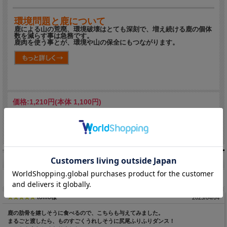
環境問題と鹿について
鹿による山の荒廃、環境破壊はとても深刻で、増え続ける鹿の個体
数を減らす事は急務です。
鹿肉を使う事とが、環境や山の保全にもつながります。
価格:
1,210円
(本体 1,100円)
[ポイント還元 12ポイント～]
お客様の声（3件）
総評:
5.0
tomo様
2023/04/04
鹿の肋骨を嬉しそうに食べるので、こちらも与えてみました。
まるごと渡したら、ものすごくうれしそうに尻尾ふりふりダンス！