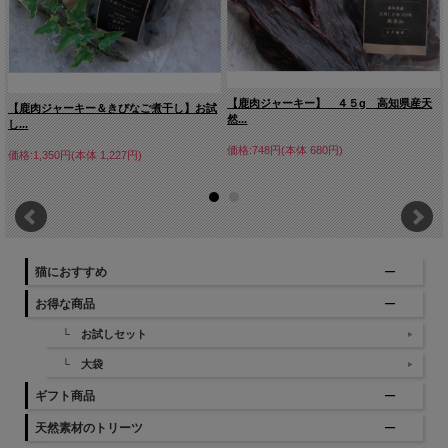
【鹿肉ジャーキー】 ４５g 高知県産天
【鹿肉ジャーキー＆きびなご煮干し】お試
然...
し...
価格:748円(本体 680円)
価格:1,350円(本体 1,227円)
猫におすすめ
お得な商品
└ お試しセット
└ 大袋
ギフト商品
天然素材のトリーツ