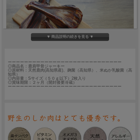
▼ 商品説明の続きを見る ▼
ーーーーーーーーーーーーーーーーーーーーーーーーーーーー
◎商品名：鹿肩甲骨ジャーキー
◎原材料：天然鹿肉(高知県産)、麹菌（高知県）、米ぬか乳酸菌（高
知県）
噛み応えあり 肩甲骨ジャーキー
◎内容量：Sサイズ（５０ｇ以下）2枚入り
◎賞味期限：２ヶ月（開封後要冷蔵）
ーーーーーーーーーーーーーーーーーーーーーーーーーーーー
高知県産天然鹿肉の肩甲骨です。
一頭から2枚しか取れない、貴重な部位です。
添加物は一切使っておらず、麹菌と乳酸菌を使用し、時間をかけて丁寧に低温乾燥
させました。
骨にはカルシウムをはじめビタミン、ミネラル、酵素が豊富です。
また、噛むことでストレス解消、歯磨き効果もあります。
周りの部分は比較的柔らかく噛みやすいですが、中心部分は硬めです。
中型犬～大型犬の噛むのが大好きな犬たちにどうぞ☆