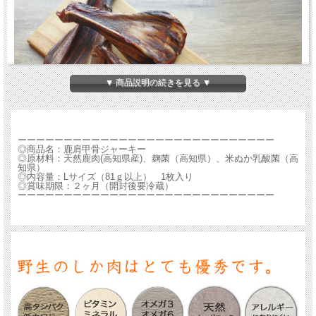
▼ 商品説明の続きを見る ▼
ーーーーーーーーーーーーーーーーーーーーーーーーーーーー
◎商品名：鹿肩甲骨ジャーキー
◎原材料：天然鹿肉(高知県産)、麹菌（高知県）、米ぬか乳酸菌（高
知県）
噛み応えあり 肩甲骨ジャーキー
◎内容量：Lサイズ（81ｇ以上） 1枚入り
◎賞味期限：２ヶ月（開封後要冷蔵）
ーーーーーーーーーーーーーーーーーーーーーーーーーーーー
高知県産天然鹿肉の肩甲骨です。
一頭から2枚しか取れない、貴重な部位です。
添加物は一切使っておらず、麹菌と乳酸菌を使用し、時間をかけて丁寧に低温乾燥
させました。
骨にはカルシウムをはじめビタミン、ミネラル、酵素が豊富です。
また、噛むことでストレス解消、歯磨き効果もあります。
周りの部分は比較的柔らかく噛みやすいですが、中心部分は硬めです。
中型犬～大型犬の噛むのが大好きな犬たちにどうぞ☆