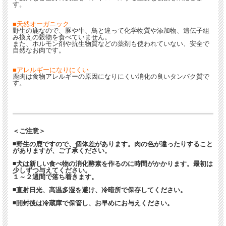
す。
■天然オーガニック
野生の鹿なので、豚や牛、鳥と違って化学物質や添加物、遺伝子組
み換えの穀物を食べていません。
また、ホルモン剤や抗生物質などの薬剤も使われていない、安全で
自然なお肉です。
■アレルギーになりにくい
鹿肉は食物アレルギーの原因になりにくい消化の良いタンパク質で
す。
＜ご注意＞
◾野生の鹿ですので、個体差があります。肉の色が違ったりすること
がありますが、ご了承ください。
◾犬は新しい食べ物の消化酵素を作るのに時間がかかります。最初は
少しずつ与えてください。
１～２週間で落ち着きます。
◾直射日光、高温多湿を避け、冷暗所で保存してください。
◾開封後は冷蔵庫で保管し、お早めにお与えください。