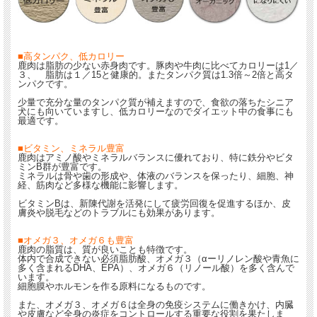
■高タンパク、低カロリー
鹿肉は脂肪の少ない赤身肉です。豚肉や牛肉に比べてカロリーは1／
３、 脂肪は１／15と健康的。またタンパク質は1.3倍～2倍と高タ
ンパクです。
少量で充分な量のタンパク質が補えますので、食欲の落ちたシニア
犬にも向いていますし、低カロリーなのでダイエット中の食事にも
最適です。
■ビタミン、ミネラル豊富
鹿肉はアミノ酸やミネラルバランスに優れており、特に鉄分やビタ
ミンB群が豊富です。
ミネラルは骨や歯の形成や、体液のバランスを保ったり、細胞、神
経、筋肉など多様な機能に影響します。
ビタミンBは、新陳代謝を活発にして疲労回復を促進するほか、皮
膚炎や脱毛などのトラブルにも効果があります。
■オメガ３、オメガ６も豊富
鹿肉の脂質は、質が良いことも特徴です。
体内で合成できない必須脂肪酸、オメガ３（αーリノレン酸や青魚に
多く含まれるDHA、EPA）、オメガ６（リノール酸）を多く含んで
います。
細胞膜やホルモンを作る原料になるものです。
また、オメガ３、オメガ６は全身の免疫システムに働きかけ、内臓
や皮膚など全身の炎症をコントロールする重要な役割を果たしま