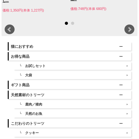
し...
価格:748円(本体 680円)
価格:1,350円(本体 1,227円)
猫におすすめ
お得な商品
└ お試しセット
└ 大袋
ギフト商品
天然素材のトリーツ
└ 鹿肉／猪肉
└ 天然のお魚
こだわりのトリーツ
└ クッキー